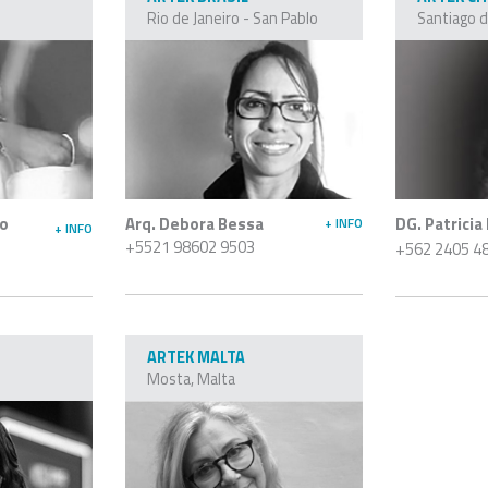
Rio de Janeiro - San Pablo
Santiago d
co
Arq. Debora Bessa
DG. Patricia
+ INFO
+ INFO
+5521 98602 9503
+562 2405 4
G
ARTEK MALTA
Mosta, Malta