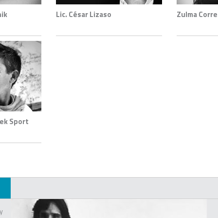
nik
Lic. César Lizaso
Zulma Corre
tek Sport
y