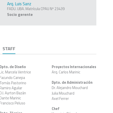
Arq. Luis Sanz
FADU. UBA. Matrícula CPAU Nº 23439
Socio gerente
STAFF
Dpto. de Diseño
Proyectos Internacionales
Lic. Marcela Ventrice
Arq. Carlos Marinic
Facundo Canepa
Dpto. de Administración
Tomás Pastorino
Dr. Alejandro Mouchard
Ramiro Aguilar
D.I. Ayrton Bazán
Julia Mouchard
Dante Marinic
Axel Ferrer
Francisco Peluso
Chef