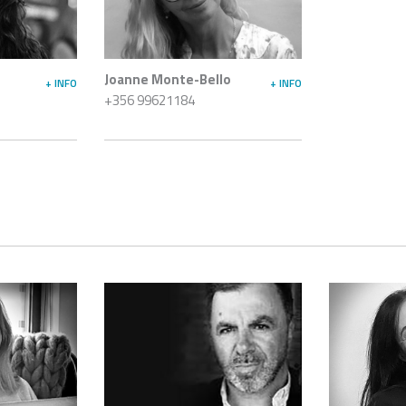
s
Joanne Monte-Bello
+ INFO
+ INFO
+356 99621184