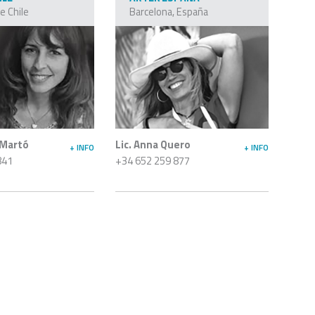
e Chile
Barcelona, España
 Martó
Lic. Anna Quero
+ INFO
+ INFO
841
+34 652 259 877