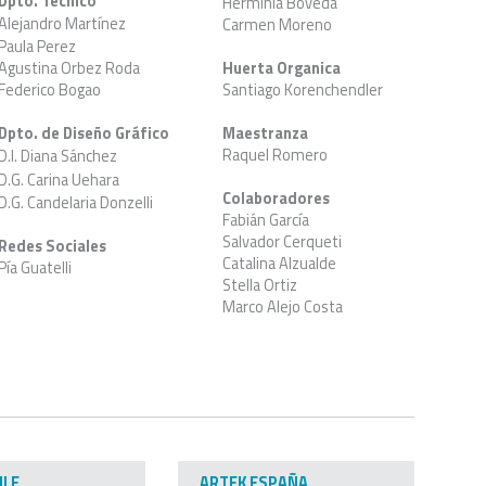
Dpto. Técnico
Herminia Bóveda
Alejandro Martínez
Carmen Moreno
Paula Perez
Agustina Orbez Roda
Huerta Organica
Federico Bogao
Santiago Korenchendler
Dpto. de Diseño Gráfico
Maestranza
Raquel Romero
D.I. Diana Sánchez
D.G. Carina Uehara
Colaboradores
D.G. Candelaria Donzelli
Fabián García
Salvador Cerqueti
Redes Sociales
Catalina Alzualde
Pía Guatelli
Stella Ortiz
Marco Alejo Costa
ILE
ARTEK ESPAÑA