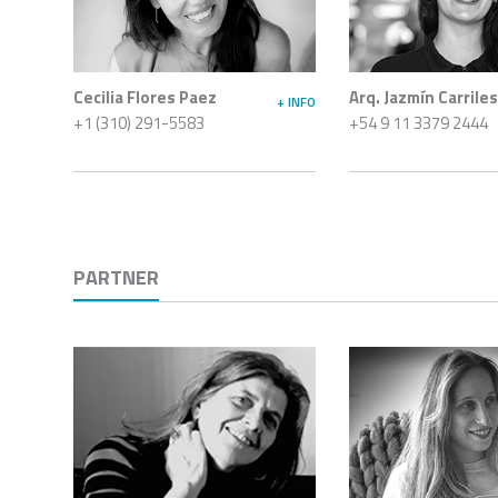
Cecilia Flores Paez
Arq. Jazmín Carrile
+ INFO
+1 (310) 291-5583
+54 9 11 3379 2444
PARTNER